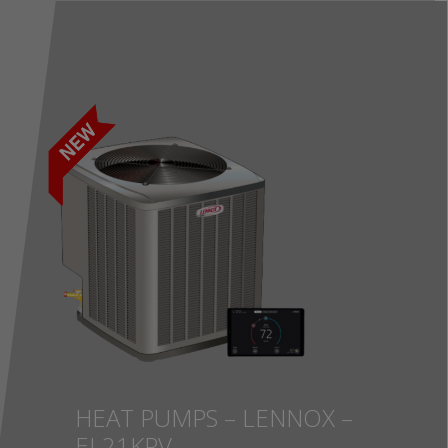
HEAT PUMPS – LENNOX –
EL21KPV