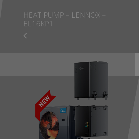
HEAT PUMP – LENNOX –
EL16KP1