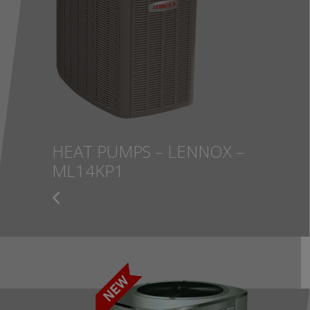
HEAT PUMPS – LENNOX –
ML14KP1