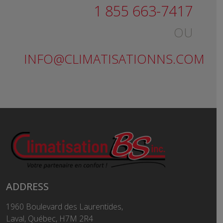
1 855 663-7417
OU
INFO@CLIMATISATIONNS.COM
ADDRESS
1960 Boulevard des Laurentides,
Laval, Québec, H7M 2R4