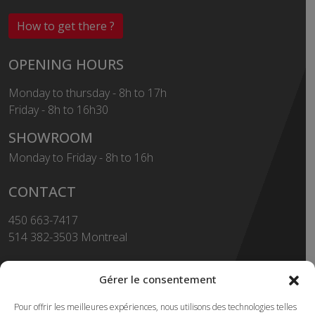
How to get there ?
OPENING HOURS
Monday to thursday - 8h to 17h
Friday - 8h to 16h30
SHOWROOM
Monday to Friday - 8h to 16h
CONTACT
450 663-7417
514 382-3503 Montreal
Toll Free
1-855-663-7417
Gérer le consentement
450 669-2362 FAX
Pour offrir les meilleures expériences, nous utilisons des technologies telles