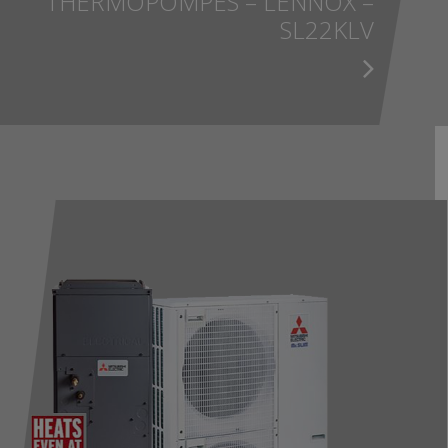
THERMOPOMPES – LENNOX –
SL22KLV