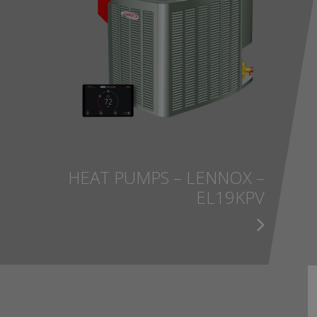
HEAT PUMPS – LENNOX –
EL19KPV