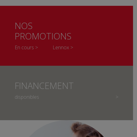
NOS
PROMOTIONS
En cours >
Lennox >
FINANCEMENT
disponibles
>