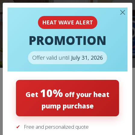
HEAT WAVE ALERT
PROMOTION
THERMOPOMPES
Offer valid until
July 31, 2026
LOREM IPSUM
10%
Get
off your heat
pump purchase
Lorem ipsum dolor sit, amet consectetur adipisicing elit.
Fuga deleniti quod quas eum quidem debitis commodi
fugiat sint aut, sed unde perferendis pariatur labore
Free and personalized quote
repudiandae incidunt error nobis porro hic!