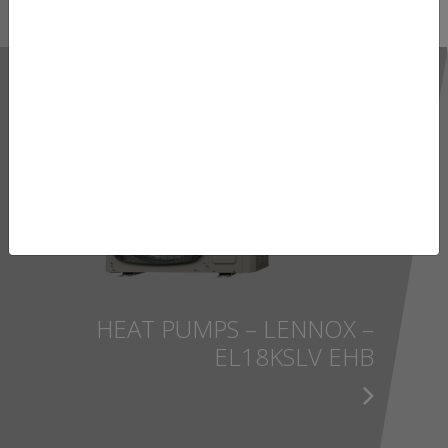
HEAT PUMPS – LENNOX –
EL18KSLV EHB