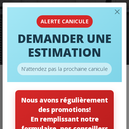
ALERTE CANICULE
DEMANDER UNE
ESTIMATION
THERMOPOMPE
N'attendez pas la prochaine canicule
Accueil
/
Thermopompe
/
THERMOPOMPES – MITSUBISHI –
ZUBA-CENTRAL
Nous avons régulièrement
des promotions!
En remplissant notre
formulaire, nos conseillers