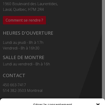
1960 Boulevard des Laurentides,
Laval, Québec, H7M 2R4
Comment se rendre ?
HEURES D'OUVERTURE
Lundi au jeudi - 8h à 17h
Vendredi - 8h à 16h30
SALLE DE MONTRE
Lundi au vendredi - 8h à 16h
CONTACT
450 663-7417
514 382-3503 Montreal
Sans Frais
1-855-663-7417
Gérer le consentement