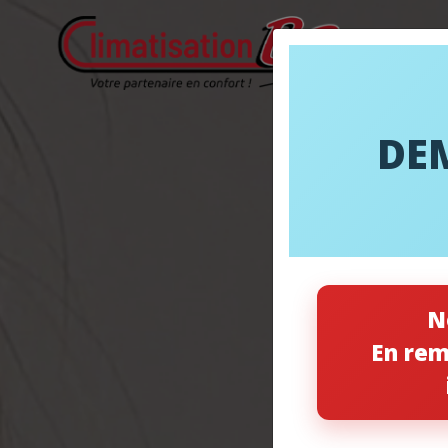
DE
N
En rem