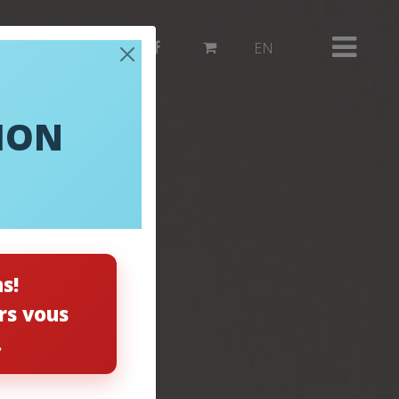
514 382-3503
EN
ION
s!
rs vous
.