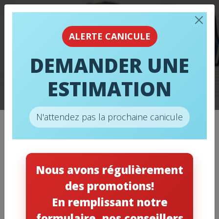
ALERTE CANICULE
RÉNOVATION À LA
DEMANDER UNE
MAISON – LES
ESTIMATION
BONNES OPTIONS
N'attendez pas la prochaine canicule
Catégories
Nous avons régulièrement
des promotions!
Chauffage
(11)
En remplissant notre
Climatisation
(12)
formulaire, nos conseillers