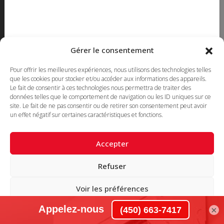
450 663-7417
514 382-3503 Montreal
Sans Frais
1-855-663-7417
Gérer le consentement
450 669-2362 FAX
Pour offrir les meilleures expériences, nous utilisons des technologies telles
que les cookies pour stocker et/ou accéder aux informations des appareils.
SUIVEZ-NOUS !
Le fait de consentir à ces technologies nous permettra de traiter des
données telles que le comportement de navigation ou les ID uniques sur ce
site. Le fait de ne pas consentir ou de retirer son consentement peut avoir
un effet négatif sur certaines caractéristiques et fonctions.
Accepter
Refuser
© 2022 Climatisation BS - Tous droits réservés -
Bâtit par
Agence web
Voir les préférences
×
Politique de cookies
Déclaration de confidentialité