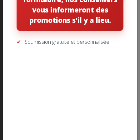
vous informeront des
promotions s'il y a lieu.
ADRESSE
1960 Boulevard des Laurentides,
Soumission gratuite et personnalisée
Laval, Québec, H7M 2R4
Comment se rendre ?
HEURES D'OUVERTURE
Lundi au jeudi - 8h à 17h
Vendredi - 8h à 16h30
SALLE DE MONTRE
Lundi au vendredi - 8h à 16h
CONTACT