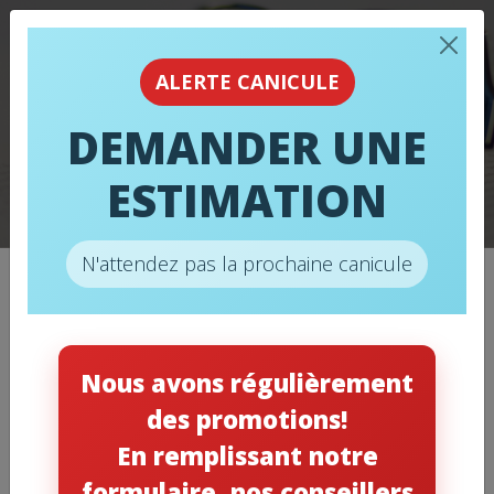
ALERTE CANICULE
L’IMPORTANCE
DEMANDER UNE
D’ENTRETENIR VOS
ESTIMATION
APPAREILS
N'attendez pas la prochaine canicule
Catégories
Nous avons régulièrement
des promotions!
Chauffage
(11)
En remplissant notre
Climatisation
(12)
formulaire, nos conseillers