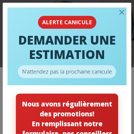
CONSEILS
D’EXPERTS POUR
ALERTE CANICULE
CHOISIR UN SYSTÈME
DEMANDER UNE
DE CHAUFFAGE
ESTIMATION
CENTRAL
N'attendez pas la prochaine canicule
Catégories
Nous avons régulièrement
des promotions!
Chauffage
(11)
En remplissant notre
Climatisation
(12)
formulaire, nos conseillers