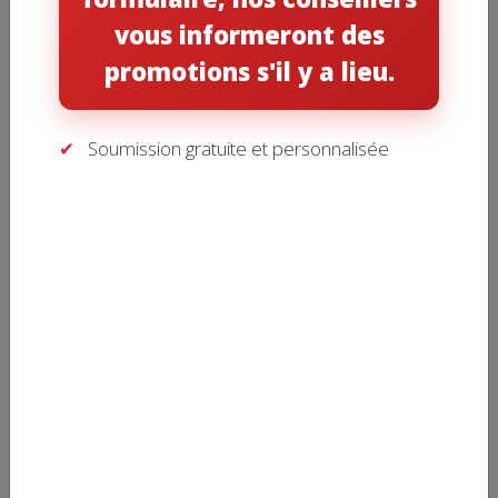
Conseils de pro
(20)
vous informeront des
Entretien
(8)
promotions s'il y a lieu.
Humidité
(4)
Soumission gratuite et personnalisée