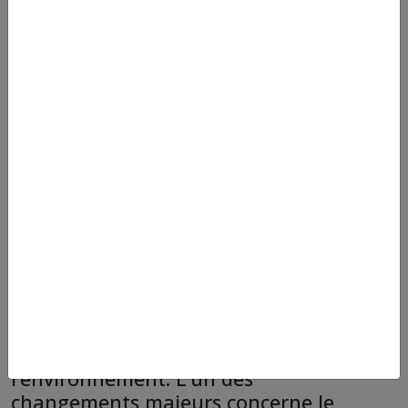
Depuis plusieurs années, l’industrie de
la climatisation et de la réfrigération
connaît une évolution importante afin
de suivre les enjeux
environnementaux. Elle travaille donc
à l’amélioration des gaz frigorifiques
vers des gaz plus respectueux de
l’environnement. L’un des
changements majeurs concerne le