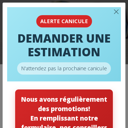
TRANSITION DES
ALERTE CANICULE
GAZ FRIGORIFIQUES :
DEMANDER UNE
DU R410A VERS LE
ESTIMATION
R32 ET LE R454B
N'attendez pas la prochaine canicule
Catégories
Nous avons régulièrement
des promotions!
Chauffage
(11)
En remplissant notre
Climatisation
(12)
formulaire, nos conseillers