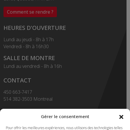
Comment se rendre ?
HEURES D'OUVERTURE
Lundi au jeudi - 8h à 17h
Vendredi - 8h à 16h30
SALLE DE MONTRE
Lundi au vendredi - 8h à 16h
CONTACT
450 663-7417
514 382-3503 Montreal
Sans Frais
1-855-663-7417
Gérer le consentement
450 669-2362 FAX
Pour offrir les meilleures expériences, nous utilisons des technologies telles