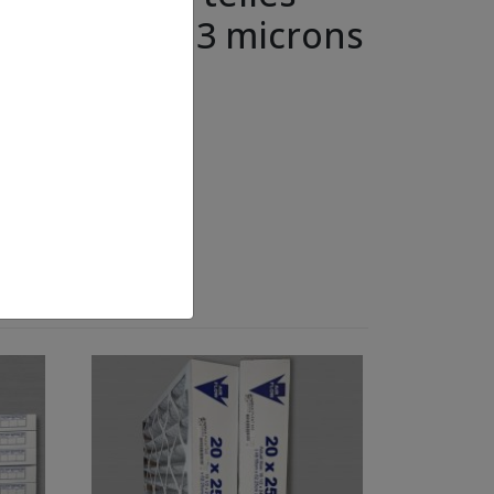
sure jusqu’à 3 microns
nnu.