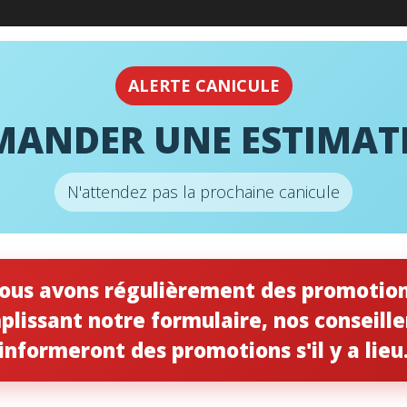
URGENCE
24H
ALERTE CANICULE
MANDER UNE ESTIMAT
NOX – X6670 – 16 X 25 X 5 (PQT.
X – X6670 – 16 x 25 x 5 (PQT. 2) – MERV 11
N'attendez pas la prochaine canicule
002 – Filt
X6670 – 16 
ous avons régulièrement des promotion
– MERV 11
plissant notre formulaire, nos conseille
informeront des promotions s'il y a lieu
110.00
$
quantité
Ajouter au panie