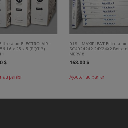
Filtre à air ELECTRO-AIR –
018 – MAXIPLEAT Filtre à air
6 16 x 25 x 5 (PQT.3) –
SC4024242 24X24X2 Boite d
11
MERV 8
00
$
168.00
$
r au panier
Ajouter au panier