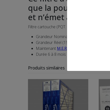
que la poussière, la 
et n’émet aucun ozon
Filtre cartouche (PQT. 2)
Grandeur Nominale 16x25x5
Grandeur Réel (15¾x24¾x4⅜)
Maintenant
M.E.R.V. 11
Durée 6 à 8 mois
Produits similaires