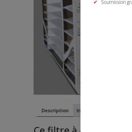
Soumission gr
Description
Informations complém
Ce filtre à air Lennox