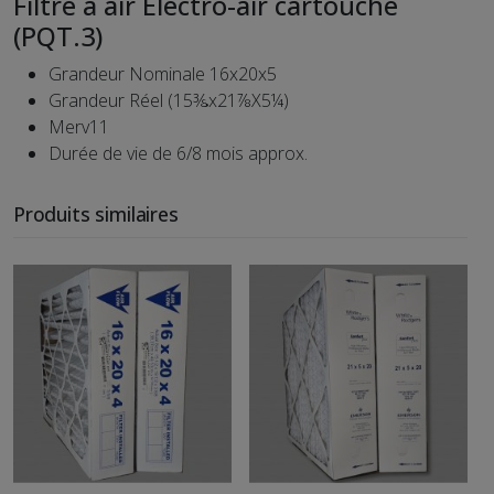
Filtre à air Electro-air cartouche
(PQT.3)
(PQT.3)
-
MERV
Grandeur Nominale 16x20x5
11
Grandeur Réel (15⅜x21⅞X5¼)
Merv11
Durée de vie de 6/8 mois approx.
Produits similaires