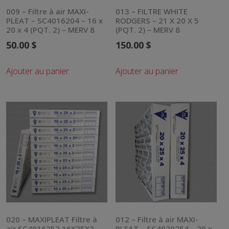
009 – Filtre à air MAXI-
013 – FILTRE WHITE
PLEAT – SC4016204 – 16 x
RODGERS – 21 X 20 X 5
20 x 4 (PQT. 2) – MERV 8
(PQT. 2) – MERV 8
50.00
$
150.00
$
Ajouter au panier
Ajouter au panier
020 – MAXIPLEAT Filtre à
012 – Filtre à air MAXI-
air SC4016252 16X25X2
PLEAT – SC4020254 – 20 x