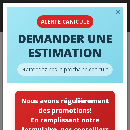
ALERTE CANICULE
DEMANDER UNE
009 – FILTRE À AIR
ESTIMATION
ELECTRO-AIR – M0-1056 16 X
20 X 5 (PQT.3) – MERV 11
N'attendez pas la prochaine canicule
Accueil
/
Filtres à air
/ 009 – Filtre à air ELECTRO-AIR –
M0-1056 16 x 20 x 5 (PQT.3) – MERV 11
Nous avons régulièrement
des promotions!
En remplissant notre
formulaire, nos conseillers