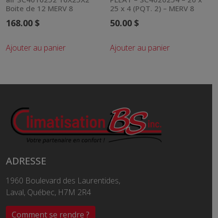
Boite de 12 MERV 8
25 x 4 (PQT. 2) – MERV 8
168.00
$
50.00
$
Ajouter au panier
Ajouter au panier
ADRESSE
1960 Boulevard des Laurentides,
Laval, Québec, H7M 2R4
Comment se rendre ?