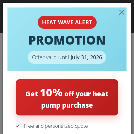
HEAT WAVE ALERT
PROMOTION
009 – AIR FILTER ELECTRO-
AIR – M0-1056 16 X 20 X 5
Offer valid until
July 31, 2026
(PKG.3)
Home
/
Air Filters
/ 009 – Air Filter ELECTRO-AIR – M0-
10%
1056 16 x 20 x 5 (PKG.3)
Get
off your heat
pump purchase
Free and personalized quote