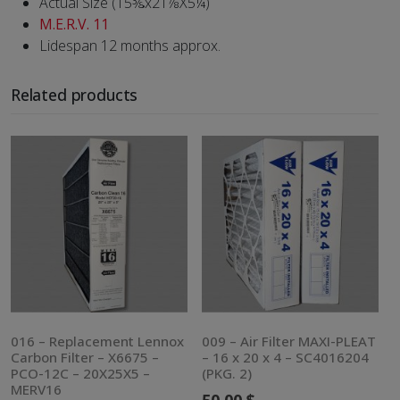
Actual Size (15⅜x21⅞X5¼)
M.E.R.V. 11
Lidespan 12 months approx.
Related products
016 – Replacement Lennox
009 – Air Filter MAXI-PLEAT
Carbon Filter – X6675 –
– 16 x 20 x 4 – SC4016204
PCO-12C – 20X25X5 –
(PKG. 2)
MERV16
50.00
$