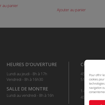
r au panier
Ajouter au panier
HEURES D'OUVERTURE
CONTACT
Lundi au jeudi - 8h à 17h
450 663-7417
Pour offrir l
Vendredi - 8h à 16h30
514 382-3503
cookies pour 
technologies
SALLE DE MONTRE
navigation ou
1-855-663-74
consentement 
Lundi au vendredi - 8h à 16h
450 669-2362