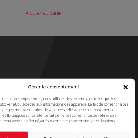
Ajouter au panier
SUIVEZ-NOUS !
Gérer le consentement
es meilleures expériences, nous utilisons des technologies telles que les
 Montreal
stocker et/ou accéder aux informations des appareils. Le fait de consentir à ces
 nous permettra de traiter des données telles que le comportement de
 les ID uniques sur ce site. Le fait de ne pas consentir ou de retirer son
Sans Frais
17
peut avoir un effet négatif sur certaines caractéristiques et fonctions.
 FAX