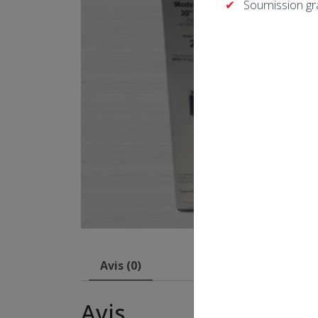
Soumission gr
Avis (0)
Avis