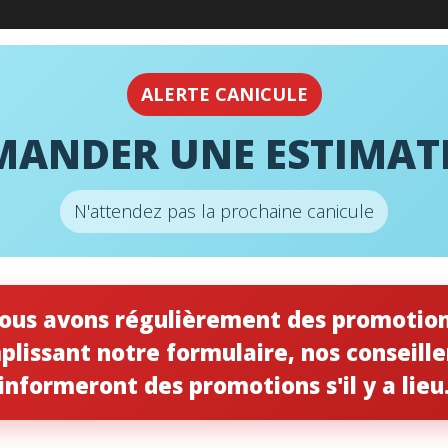
URGENCE
24H
ALERTE CANICULE
MANDER UNE ESTIMAT
26Z89 – 20 X 22 X 5 (PQT. 2) – 
Z89 – 20 x 22 x 5 (PQT. 2) – MERV 11
N'attendez pas la prochaine canicule
Filtre à a
– 20 x 22 
ous avons régulièrement des promotion
11
plissant notre formulaire, nos conseille
informeront des promotions s'il y a lieu
125.00
$
quantité
Ajouter au panie