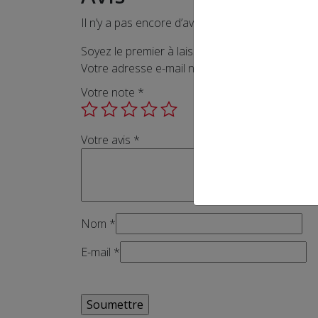
Il n’y a pas encore d’avis.
Soyez le premier à laisser votre avis sur “Filt
Votre adresse e-mail ne sera pas publiée.
Les 
Votre note
*
Votre avis
*
Nom
*
E-mail
*