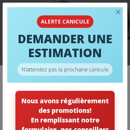
ALERTE CANICULE
CHAUFFAGE ET
DEMANDER UNE
CLIMATISATION AU
ESTIMATION
TRAVAIL
N'attendez pas la prochaine canicule
Catégories
Nous avons régulièrement
des promotions!
Chauffage
(11)
En remplissant notre
Climatisation
(12)
formulaire, nos conseillers