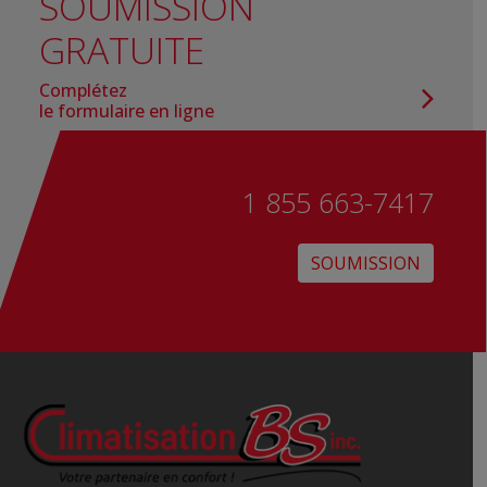
SOUMISSION
GRATUITE
Complétez
le formulaire en ligne
1 855 663-7417
SOUMISSION