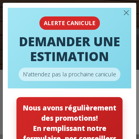
ALERTE CANICULE
DEMANDER UNE
ESTIMATION
CLIMATISEURS
N'attendez pas la prochaine canicule
Accueil
/
Climatiseurs
/
CLIMATISEUR – LENNOX – ML17KC2
Nous avons régulièrement
des promotions!
En remplissant notre
formulaire, nos conseillers