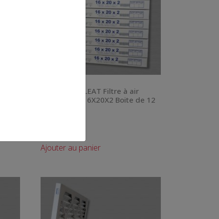
021 – MAXIPLEAT Filtre à air
e 12
SC4016202 16X20X2 Boite de 12
MERV 8
168.00
$
Ajouter au panier