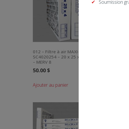
Soumission gr
012 – Filtre à air MAXI-PLEAT –
009 – 
SC4020254 – 20 x 25 x 4 (PQT. 2)
SC4016
– MERV 8
– MER
50.00
$
50.0
Ajouter au panier
Ajoute