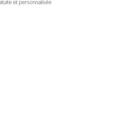
atuite et personnalisée
Filtre à air MAXI-PLEAT –
017 – MAXIPLEAT Filtre à air
204 – 16 x 20 x 4 (PQT. 2)
SC4024244 24X24X4 paquet
V 8
50.00
$
0
$
Ajouter au panier
r au panier