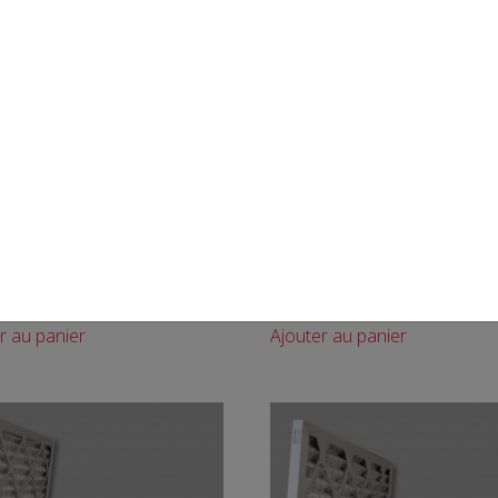
MAXIPLEAT Filtre à air
020 – MAXIPLEAT Filtre à air
0202 20X20X2 Boite de 12
SC4016252 16X25X2 Boite d
8
MERV 8
00
$
168.00
$
r au panier
Ajouter au panier