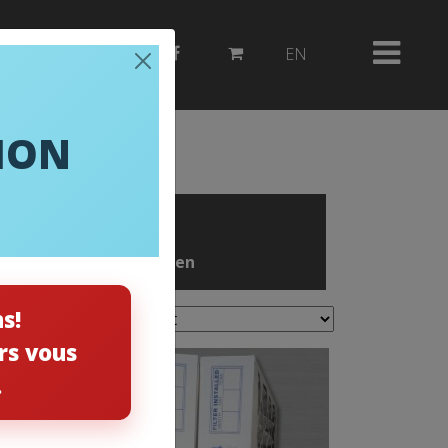
514 382-3503
EN
ION
Kit-Entretien
s!
rs vous
.