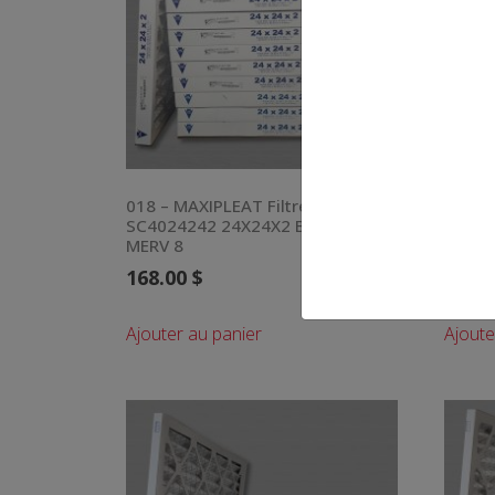
018 – MAXIPLEAT Filtre à air
019 – 
SC4024242 24X24X2 Boite de 12
SC402
MERV 8
MERV 
168.00
$
168.
Ajouter au panier
Ajoute