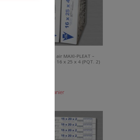
010 – Filtre à air MAXI-PLEAT –
 de 2
SC4016254 – 16 x 25 x 4 (PQT. 2)
– MERV 8
50.00
$
Ajouter au panier