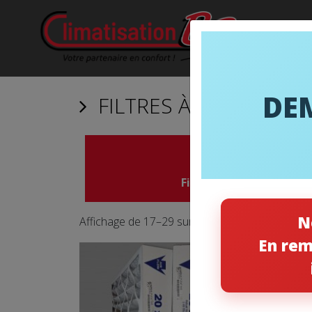
DE
FILTRES À AIR
Filtres à air
N
Affichage de 17–29 sur 29 résultats
En rem