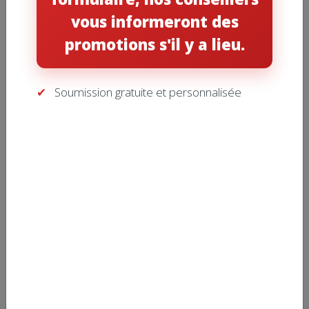
vous informeront des
promotions s'il y a lieu.
Soumission gratuite et personnalisée
HUMIDIFICATEUR – APRILAIRE –
400
Voila une pièce d’équipement trop souvent négligée mais
tellement important. L’hiver le chauffage assèche l’air. Il
s’en suit des inconforts comme irritation de la peau, toux
sèche, électricité statique et parfois même, saignements
de nez, sans compter les dommages aux meubles et
boiseries. L’ajout d’un humidificateur Aprilaire® 400 aide à
prévenir tout ça.