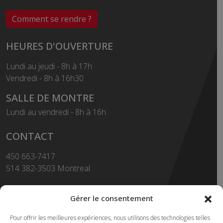
Comment se rendre ?
HEURES D'OUVERTURE
Lundi au jeudi - 8h à 17h
Vendredi - 8h à 16h30
SALLE DE MONTRE
Lundi au vendredi - 8h à 16h
CONTACT
450 663-7417
514 382-3503 Montreal
Sans Frais
1-855-663-7417
Gérer le consentement
450 669-2362 FAX
Pour offrir les meilleures expériences, nous utilisons des technologies telles