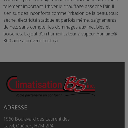
tellement important. L’hiver le chauffage assèche l’air. Il
s’en suit des inconforts comme irritation de la peau, toux
sèche, électricité statique et parfois même, saignements
de nez, sans compter les dommages aux meubles et
boiseries. L’ajout d’un humidificateur à vapeur Aprilaire®
800 aide à prévenir tout ça.
ADRESSE
1960 Boulevard des Laurentides,
Laval, Québec, H7M 2R4