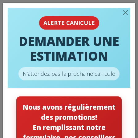
ALERTE CANICULE
DEMANDER UNE
ESTIMATION
HEADER TYPES
N'attendez pas la prochaine canicule
HEADER BUILDER PRESETS
Nous avons régulièrement
When you choose a header preset, porto loads
des promotions!
resources for that header only not other
En remplissant notre
header presets.
formulaire, nos conseillers