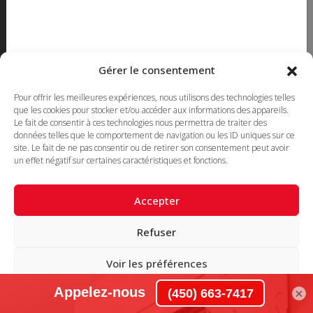
450 663-7417
514 382-3503 Montreal
Toll Free
1-855-663-7417
Gérer le consentement
450 669-2362 FAX
Pour offrir les meilleures expériences, nous utilisons des technologies telles
que les cookies pour stocker et/ou accéder aux informations des appareils.
FOLLOW US
Le fait de consentir à ces technologies nous permettra de traiter des
données telles que le comportement de navigation ou les ID uniques sur ce
site. Le fait de ne pas consentir ou de retirer son consentement peut avoir
un effet négatif sur certaines caractéristiques et fonctions.
Accepter
Refuser
© 2022 Climatisation BS - Tous droits réservés -
Bâtit par
Agence web
Voir les préférences
×
Politique de cookies
Déclaration de confidentialité